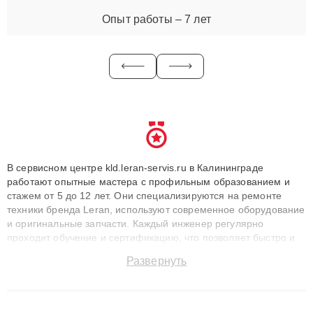
Опыт работы – 7 лет
В сервисном центре kld.leran-servis.ru в Калининграде
работают опытные мастера с профильным образованием и
стажем от 5 до 12 лет. Они специализируются на ремонте
техники бренда Leran, используют современное оборудование
и оригинальные запчасти. Каждый инженер регулярно
проходит обучение и сертификацию, что позволяет быстро и
точноdiagnostikировать поломки и восстанавливать технику с
Развернуть
сохранением гарантии до 3 лет. Наши мастера решают
сложные случаи: от замены матриц и материнских плат до
ремонта после залития и восстановления данных. Благодаря
высокой квалификации и ответственному подходу клиенты