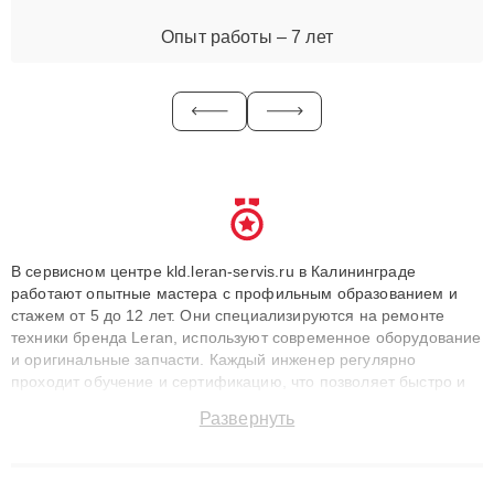
Опыт работы – 7 лет
В сервисном центре kld.leran-servis.ru в Калининграде
работают опытные мастера с профильным образованием и
стажем от 5 до 12 лет. Они специализируются на ремонте
техники бренда Leran, используют современное оборудование
и оригинальные запчасти. Каждый инженер регулярно
проходит обучение и сертификацию, что позволяет быстро и
точноdiagnostikировать поломки и восстанавливать технику с
Развернуть
сохранением гарантии до 3 лет. Наши мастера решают
сложные случаи: от замены матриц и материнских плат до
ремонта после залития и восстановления данных. Благодаря
высокой квалификации и ответственному подходу клиенты