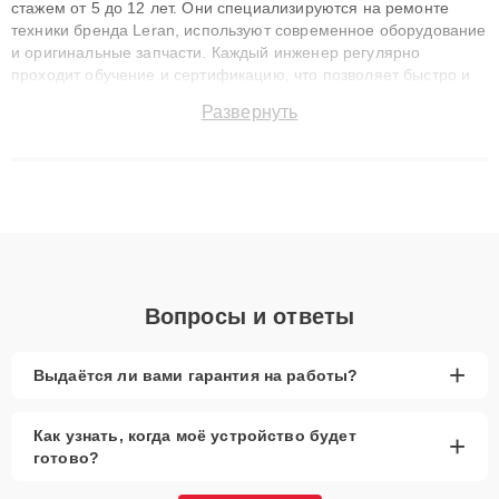
стажем от 5 до 12 лет. Они специализируются на ремонте
техники бренда Leran, используют современное оборудование
и оригинальные запчасти. Каждый инженер регулярно
проходит обучение и сертификацию, что позволяет быстро и
точноdiagnostikировать поломки и восстанавливать технику с
Развернуть
сохранением гарантии до 3 лет. Наши мастера решают
сложные случаи: от замены матриц и материнских плат до
ремонта после залития и восстановления данных. Благодаря
высокой квалификации и ответственному подходу клиенты
получают быстрый, качественный ремонт и понятные
объяснения по результатам диагностики.
Вопросы и ответы
+
Выдаётся ли вами гарантия на работы?
Как узнать, когда моё устройство будет
+
готово?