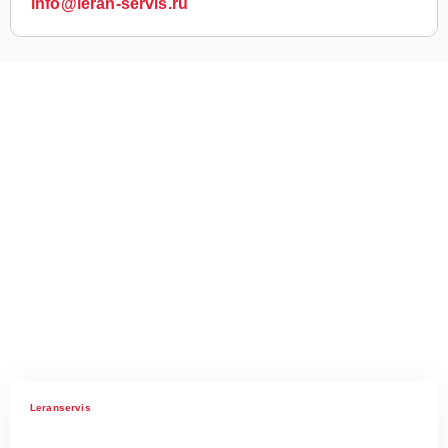
info@leran-servis.ru
Leranservis