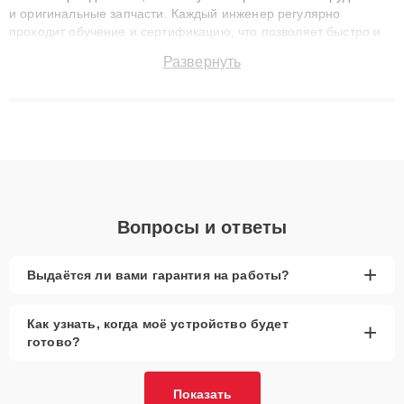
и оригинальные запчасти. Каждый инженер регулярно
проходит обучение и сертификацию, что позволяет быстро и
точноdiagnostikировать поломки и восстанавливать технику с
Развернуть
сохранением гарантии до 3 лет. Наши мастера решают
сложные случаи: от замены матриц и материнских плат до
ремонта после залития и восстановления данных. Благодаря
высокой квалификации и ответственному подходу клиенты
получают быстрый, качественный ремонт и понятные
объяснения по результатам диагностики.
Вопросы и ответы
+
Выдаётся ли вами гарантия на работы?
Как узнать, когда моё устройство будет
+
готово?
Показать