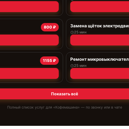
Замена щёток электродви
800 ₽
25 мин
Ремонт микровыключател
1155 ₽
25 мин
Показать всё
Полный список услуг для «
Кофемашина
» — по звонку или в чате