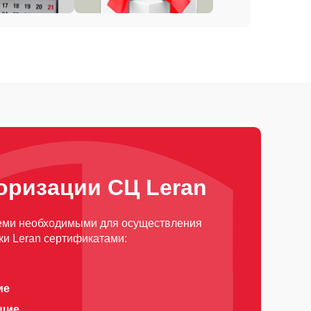
оризации СЦ Leran
еми необходимыми для осуществления
ки Leran сертификатами:
ие
щие