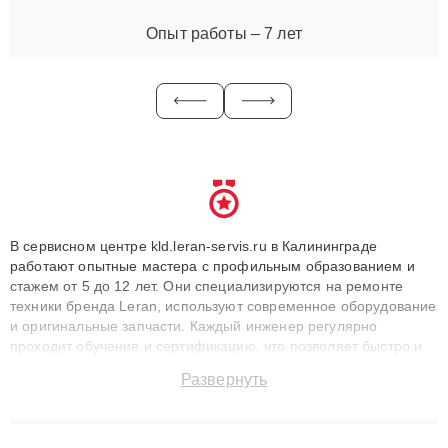
Опыт работы – 7 лет
В сервисном центре kld.leran-servis.ru в Калининграде
работают опытные мастера с профильным образованием и
стажем от 5 до 12 лет. Они специализируются на ремонте
техники бренда Leran, используют современное оборудование
и оригинальные запчасти. Каждый инженер регулярно
проходит обучение и сертификацию, что позволяет быстро и
точноdiagnostikировать поломки и восстанавливать технику с
Развернуть
сохранением гарантии до 3 лет. Наши мастера решают
сложные случаи: от замены матриц и материнских плат до
ремонта после залития и восстановления данных. Благодаря
высокой квалификации и ответственному подходу клиенты