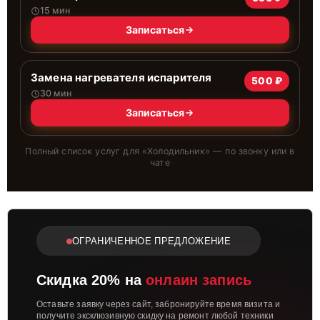
15 мин
Записаться
Замена нагревателя испарителя
500 ₽
30 мин
Записаться
Полный список услуг для «
Холодильник
» — по звонку или в
чате
ОГРАНИЧЕННОЕ ПРЕДЛОЖЕНИЕ
Скидка 20% на
онлаин запись
Оставьте заявку через сайт, забронируйте время визита и
получите эксклюзивную скидку на ремонт любой техники