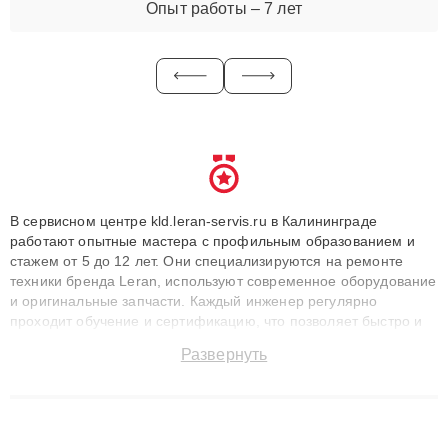
Опыт работы – 7 лет
В сервисном центре kld.leran-servis.ru в Калининграде
работают опытные мастера с профильным образованием и
стажем от 5 до 12 лет. Они специализируются на ремонте
техники бренда Leran, используют современное оборудование
и оригинальные запчасти. Каждый инженер регулярно
проходит обучение и сертификацию, что позволяет быстро и
точноdiagnostikировать поломки и восстанавливать технику с
Развернуть
сохранением гарантии до 3 лет. Наши мастера решают
сложные случаи: от замены матриц и материнских плат до
ремонта после залития и восстановления данных. Благодаря
высокой квалификации и ответственному подходу клиенты
получают быстрый, качественный ремонт и понятные