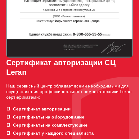
Сертификат авторизации СЦ
Leran
Наш сервисный центр обладает всеми необходимыми для
осуществления профессионального ремонта техники Leran
сертификатами:
Сертификат авторизации
Сертификаты на оборудование
Сертификаты на комплектующие
Сертификат у каждого специалиста