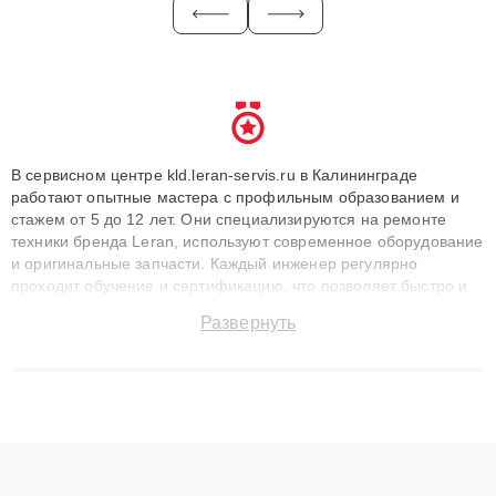
В сервисном центре kld.leran-servis.ru в Калининграде
работают опытные мастера с профильным образованием и
стажем от 5 до 12 лет. Они специализируются на ремонте
техники бренда Leran, используют современное оборудование
и оригинальные запчасти. Каждый инженер регулярно
проходит обучение и сертификацию, что позволяет быстро и
точноdiagnostikировать поломки и восстанавливать технику с
Развернуть
сохранением гарантии до 3 лет. Наши мастера решают
сложные случаи: от замены матриц и материнских плат до
ремонта после залития и восстановления данных. Благодаря
высокой квалификации и ответственному подходу клиенты
получают быстрый, качественный ремонт и понятные
объяснения по результатам диагностики.