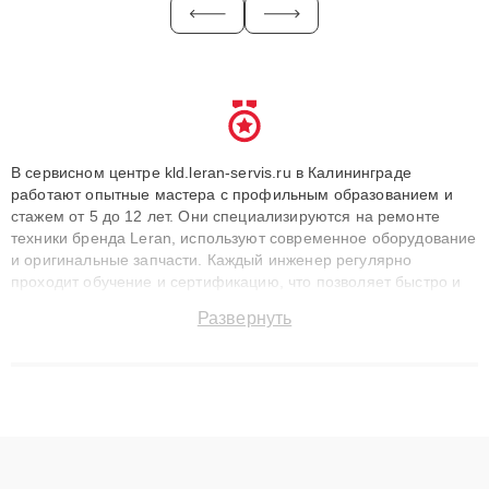
В сервисном центре kld.leran-servis.ru в Калининграде
работают опытные мастера с профильным образованием и
стажем от 5 до 12 лет. Они специализируются на ремонте
техники бренда Leran, используют современное оборудование
и оригинальные запчасти. Каждый инженер регулярно
проходит обучение и сертификацию, что позволяет быстро и
точноdiagnostikировать поломки и восстанавливать технику с
Развернуть
сохранением гарантии до 3 лет. Наши мастера решают
сложные случаи: от замены матриц и материнских плат до
ремонта после залития и восстановления данных. Благодаря
высокой квалификации и ответственному подходу клиенты
получают быстрый, качественный ремонт и понятные
объяснения по результатам диагностики.