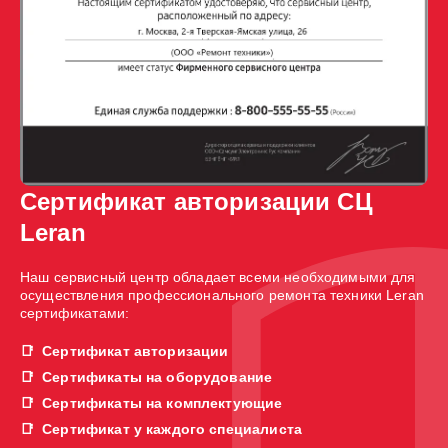
Сертификат авторизации СЦ
Leran
Наш сервисный центр обладает всеми необходимыми для
осуществления профессионального ремонта техники Leran
сертификатами:
Сертификат авторизации
Сертификаты на оборудование
Сертификаты на комплектующие
Сертификат у каждого специалиста